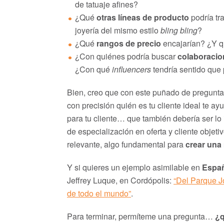
de tatuaje afines?
¿Qué
otras líneas de producto
podría tr
joyería del mismo estilo
bling bling
?
¿Qué
rangos de precio
encajarían? ¿Y q
¿Con quiénes podría buscar
colaboracio
¿Con qué
influencers
tendría sentido que
Bien, creo que con este puñado de pregunta
con precisión quién es tu cliente ideal te ay
para tu cliente… que también debería ser lo 
de especialización en oferta y cliente objeti
relevante, algo fundamental para
crear una
Y si quieres un ejemplo asimilable en
Espa
Jeffrey Luque, en Cordópolis:
“Del Parque Jo
de todo el mundo”
.
Para terminar, permíteme una pregunta…
¿q