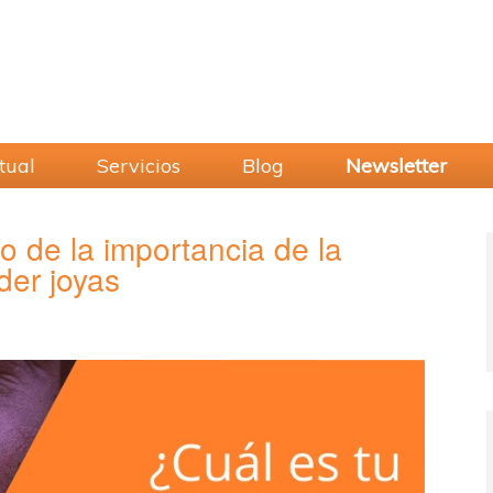
tual
Servicios
Blog
Newsletter
to de la importancia de la
der joyas