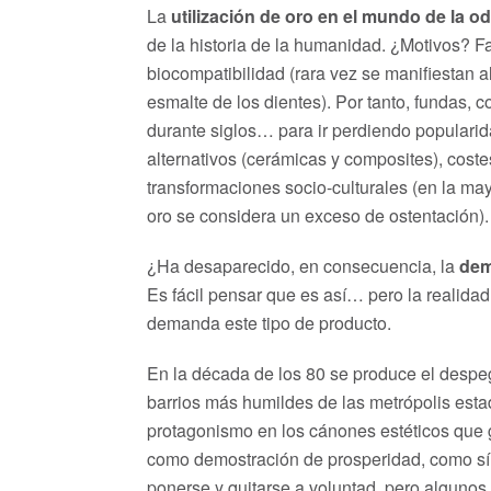
La
utilización de oro en el mundo de la o
de la historia de la humanidad. ¿Motivos? Fa
biocompatibilidad (rara vez se manifiestan al
esmalte de los dientes). Por tanto, fundas,
durante siglos… para ir perdiendo popularida
alternativos (cerámicas y composites), coste
transformaciones socio-culturales (en la may
oro se considera un exceso de ostentación).
¿Ha desaparecido, en consecuencia, la
dem
Es fácil pensar que es así… pero la realida
demanda este tipo de producto.
En la década de los 80 se produce el despe
barrios más humildes de las metrópolis est
protagonismo en los cánones estéticos que g
como demostración de prosperidad, como sím
ponerse y quitarse a voluntad, pero algunos