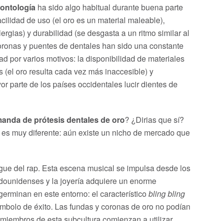
dontología
ha sido algo habitual durante buena parte
cilidad de uso (el oro es un material maleable),
ergias) y durabilidad (se desgasta a un ritmo similar al
 coronas y puentes de dentales han sido una constante
d por varios motivos: la disponibilidad de materiales
s (el oro resulta cada vez más inaccesible) y
or parte de los países occidentales lucir dientes de
anda de prótesis dentales de oro
? ¿Dirias que sí?
d es muy diferente: aún existe un nicho de mercado que
gue del rap. Esta escena musical se impulsa desde los
adounidenses y la joyería adquiere un enorme
erminan en este entorno: el característico
bling bling
bolo de éxito. Las fundas y coronas de oro no podían
 miembros de esta subcultura comienzan a utilizar