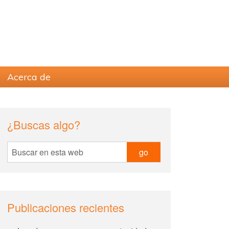
Acerca de
sidebar
Blog
¿Buscas algo?
Sidebar
Buscar
en
esta
web
Publicaciones recientes