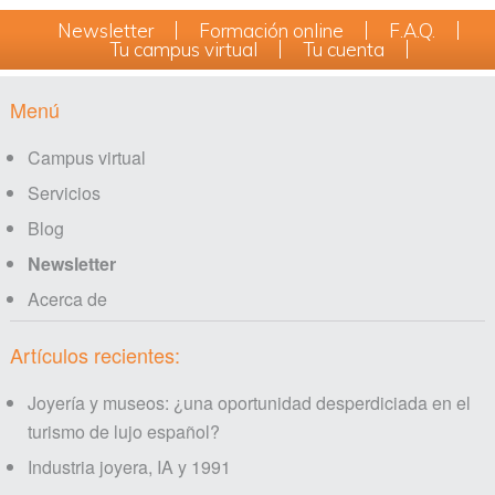
Newsletter
Formación online
F.A.Q.
Tu campus virtual
Tu cuenta
Footer
Menú
Campus virtual
Servicios
Blog
Newsletter
Acerca de
Artículos recientes:
Joyería y museos: ¿una oportunidad desperdiciada en el
turismo de lujo español?
Industria joyera, IA y 1991