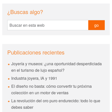
sidebar
Blog
¿Buscas algo?
Sidebar
Buscar
en
esta
web
Publicaciones recientes
Joyería y museos: ¿una oportunidad desperdiciada
en el turismo de lujo español?
Industria joyera, IA y 1991
El diseño no basta: cómo convertir tu próxima
colección en un motor de ventas
La revolución del oro puro endurecido: todo lo que
debes saber