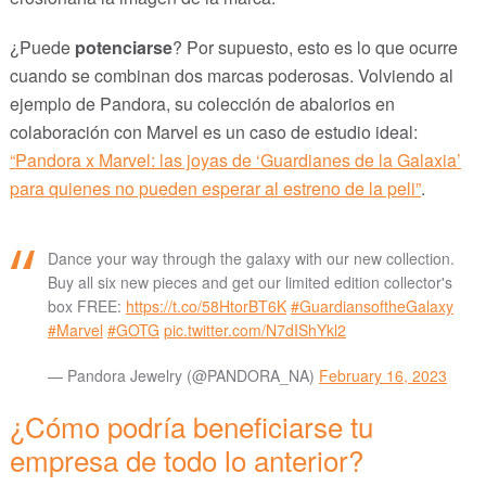
¿Puede
potenciarse
? Por supuesto, esto es lo que ocurre
cuando se combinan dos marcas poderosas. Volviendo al
ejemplo de Pandora, su colección de abalorios en
colaboración con Marvel es un caso de estudio ideal:
“Pandora x Marvel: las joyas de ‘Guardianes de la Galaxia’
para quienes no pueden esperar al estreno de la peli”
.
Dance your way through the galaxy with our new collection.
Buy all six new pieces and get our limited edition collector's
box FREE:
https://t.co/58HtorBT6K
#GuardiansoftheGalaxy
#Marvel
#GOTG
pic.twitter.com/N7dIShYkl2
— Pandora Jewelry (@PANDORA_NA)
February 16, 2023
¿Cómo podría beneficiarse tu
empresa de todo lo anterior?