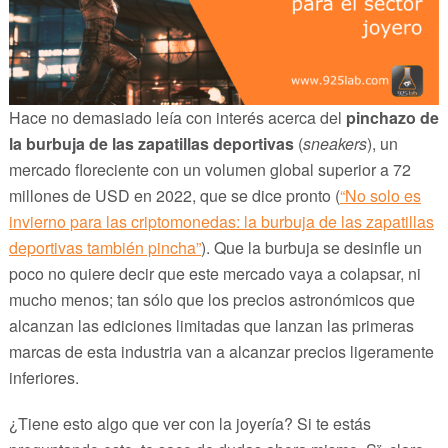
Hace no demasiado leía con interés acerca del
pinchazo de
la burbuja de las zapatillas deportivas
(
sneakers
), un
mercado floreciente con un volumen global superior a 72
millones de USD en 2022, que se dice pronto (
“No solo es
invierno para las criptomonedas: la burbuja de las zapatillas
deportivas también pincha”
). Que la burbuja se desinfle un
poco no quiere decir que este mercado vaya a colapsar, ni
mucho menos; tan sólo que los precios astronómicos que
alcanzan las ediciones limitadas que lanzan las primeras
marcas de esta industria van a alcanzar precios ligeramente
inferiores.
¿Tiene esto algo que ver con la joyería? Si te estás