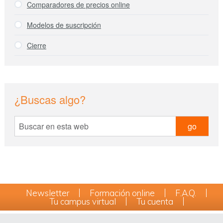
Comparadores de precios online
Modelos de suscripción
Cierre
¿Buscas algo?
Buscar
en
esta
web
Newsletter
Formación online
F.A.Q.
Tu campus virtual
Tu cuenta