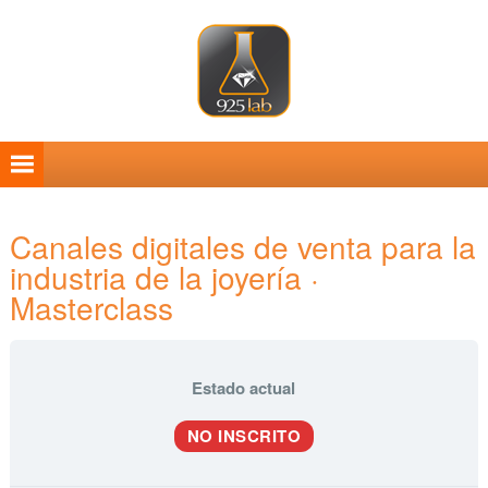
Saltar
Saltar
Saltar
Saltar
a
al
a
al
la
contenido
la
pie
navegación
principal
barra
de
principal
lateral
página
principal
Canales digitales de venta para la
industria de la joyería ·
Masterclass
Estado actual
NO INSCRITO