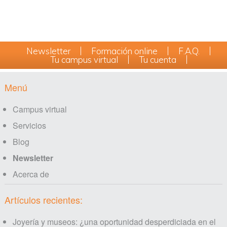
sidebar
Page
Sidebar
Newsletter
Formación online
F.A.Q.
Tu campus virtual
Tu cuenta
Footer
Menú
Campus virtual
Servicios
Blog
Newsletter
Acerca de
Artículos recientes:
Joyería y museos: ¿una oportunidad desperdiciada en el