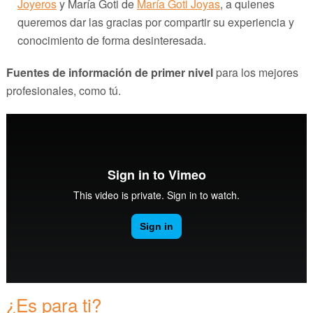
Joyeros
y María Goti de
María Goti Joyas
, a quienes
queremos dar las gracias por compartir su experiencia y
conocimiento de forma desinteresada.
Fuentes de información de primer nivel
para los mejores
profesionales, como tú.
¿Es para ti?