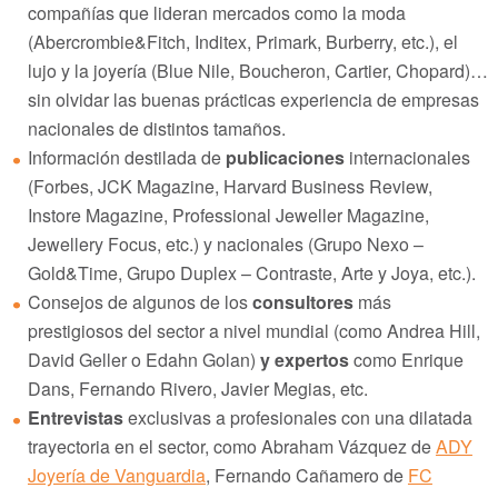
compañías que lideran mercados como la moda
(Abercrombie&Fitch, Inditex, Primark, Burberry, etc.), el
lujo y la joyería (Blue Nile, Boucheron, Cartier, Chopard)…
sin olvidar las buenas prácticas experiencia de empresas
nacionales de distintos tamaños.
Información destilada de
publicaciones
internacionales
(Forbes, JCK Magazine, Harvard Business Review,
Instore Magazine, Professional Jeweller Magazine,
Jewellery Focus, etc.) y nacionales (Grupo Nexo –
Gold&Time, Grupo Duplex – Contraste, Arte y Joya, etc.).
Consejos de algunos de los
consultores
más
prestigiosos del sector a nivel mundial (como Andrea Hill,
David Geller o Edahn Golan)
y expertos
como Enrique
Dans, Fernando Rivero, Javier Megias, etc.
Entrevistas
exclusivas a profesionales con una dilatada
trayectoria en el sector, como Abraham Vázquez de
ADY
Joyería de Vanguardia
, Fernando Cañamero de
FC