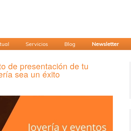
tual
Servicios
Blog
Newsletter
to de presentación de tu
ería sea un éxito