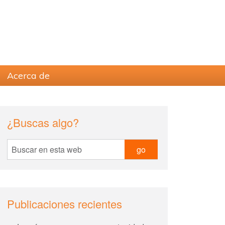
Acerca de
sidebar
Blog
¿Buscas algo?
Sidebar
Buscar
en
esta
web
Publicaciones recientes