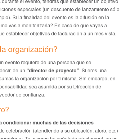
as durante el evento, tendrás que establecer un objetivo
ndiciones especiales (un descuento de lanzamiento sólo
lo). Si la finalidad del evento es la difusión en la
ómo vas a monitorizarla? En caso de que vayas a
que establecer objetivos de facturación a un mes vista.
la organización?
un evento requiere de una persona que se
 decir, de un
“director de proyecto”
. Si eres una
sumas la organización por ti misma. Sin embargo, en
ponsabilidad sea asumida por su Dirección de
veedor de confianza.
to?
a a condicionar muchas de las decisiones
e celebración (atendiendo a su ubicación, aforo, etc.)
proporcionar. Tal y como he señalado previament, no es