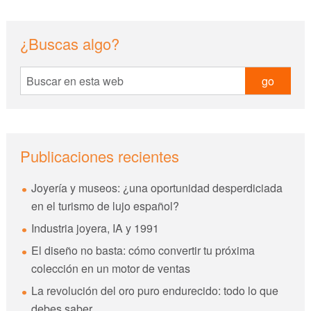
sidebar
Blog
¿Buscas algo?
Sidebar
Buscar
en
esta
web
Publicaciones recientes
Joyería y museos: ¿una oportunidad desperdiciada
en el turismo de lujo español?
Industria joyera, IA y 1991
El diseño no basta: cómo convertir tu próxima
colección en un motor de ventas
La revolución del oro puro endurecido: todo lo que
debes saber