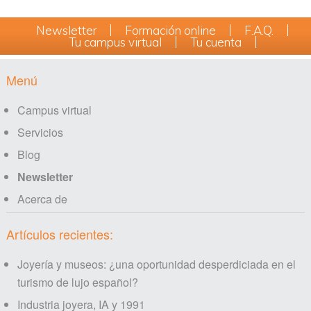
Newsletter
Formación online
F.A.Q.
Tu campus virtual
Tu cuenta
Footer
Menú
Campus virtual
Servicios
Blog
Newsletter
Acerca de
Artículos recientes:
Joyería y museos: ¿una oportunidad desperdiciada en el
turismo de lujo español?
Industria joyera, IA y 1991