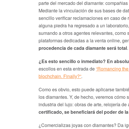
parte del mercado del diamante: compañias 
Mediante la vinculación de sus bases de da
sencillo verificar reclamaciones en caso de r
alguna piedra ha regresado a un laboratori
sumando a otros agentes relevantes, como so
plataformas dedicadas a la venta online, g
procedencia de cada diamante será total
.
¿Es esto sencillo o inmediato? En absolu
escollos en esta entrada de
“Romancing the 
blochchain. Finally?”
.
Como es obvio, esto puede aplicarse también
los diamantes. Y, de hecho, veremos cómo se
industria del lujo: obras de arte, relojería de
certificado, se beneficiará del poder de l
¿Comercializas joyas con diamantes? Da igua