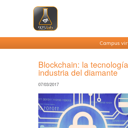
Saltar
Saltar
Saltar
Saltar
a
al
a
al
la
contenido
la
pie
navegación
principal
barra
de
principal
lateral
página
principal
Campus vir
Blockchain: la tecnología
industria del diamante
07/03/2017