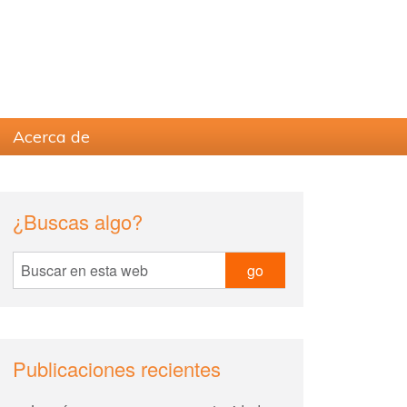
Acerca de
sidebar
Blog
¿Buscas algo?
Sidebar
Buscar
en
esta
web
Publicaciones recientes