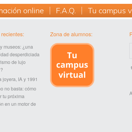
ación online
F.A.Q.
Tu campus vi
 recientes:
Zona de alumnos:
 y museos: ¿una
idad desperdiciada
rismo de lujo
l?
a joyera, IA y 1991
ño no basta: cómo
A
r tu próxima
ón en un motor de