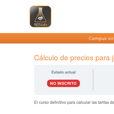
Saltar
Saltar
Saltar
Saltar
a
al
a
al
la
contenido
la
pie
navegación
principal
barra
de
principal
lateral
página
principal
Campus vir
Cálculo de precios para j
Estado actual
NO INSCRITO
El curso definitivo para calcular las tarifas d