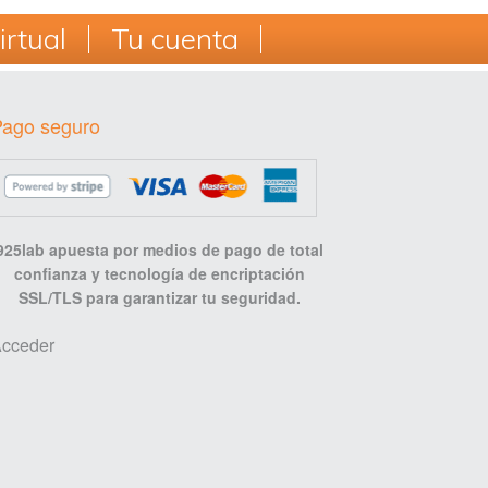
exportación de Plan Cameral
rtual
Tu cuenta
Gastos de envío [descargable]
Pago seguro
925lab apuesta por medios de pago de total
confianza y tecnología de encriptación
SSL/TLS para garantizar tu seguridad.
cceder