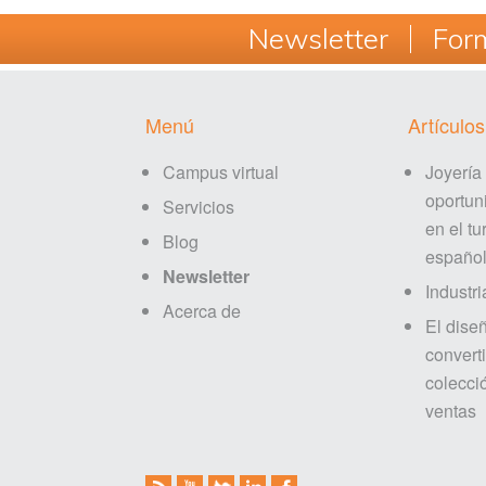
Newsletter
Form
Footer
Menú
Artículos
Campus virtual
Joyería
oportun
Servicios
en el tu
Blog
españo
Newsletter
Industri
Acerca de
El dise
converti
colecci
ventas