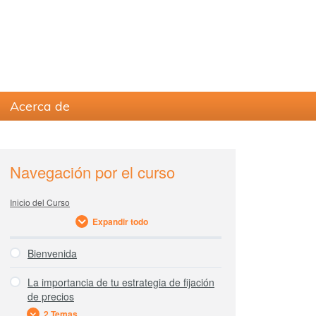
Acerca de
sidebar
Blog
Navegación por el curso
Sidebar
Inicio del Curso
Expandir todo
Bienvenida
La importancia de tu estrategia de fijación
de precios
2 Temas