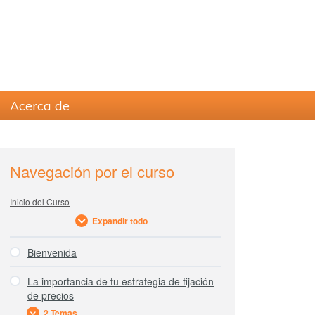
Acerca de
sidebar
Blog
Navegación por el curso
Sidebar
Inicio del Curso
Expandir todo
Bienvenida
La importancia de tu estrategia de fijación
de precios
2 Temas