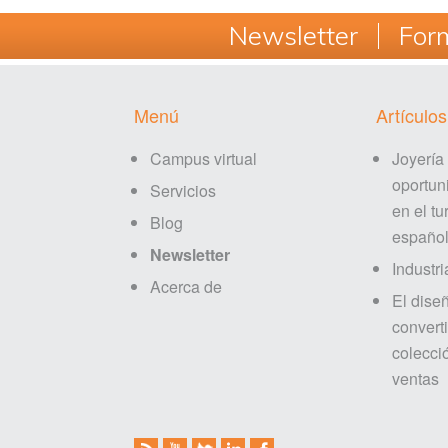
Newsletter
Form
Footer
Menú
Artículos
Campus virtual
Joyería
oportun
Servicios
en el tu
Blog
españo
Newsletter
Industri
Acerca de
El dise
converti
colecci
ventas