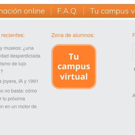
ación online
F.A.Q.
Tu campus vi
 recientes:
Zona de alumnos:
 y museos: ¿una
idad desperdiciada
rismo de lujo
l?
a joyera, IA y 1991
ño no basta: cómo
A
r tu próxima
ón en un motor de