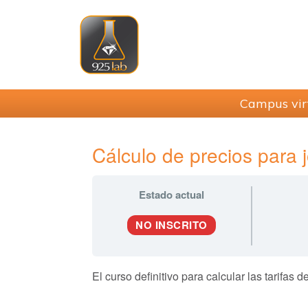
Saltar
Saltar
Saltar
Saltar
a
al
a
al
la
contenido
la
pie
navegación
principal
barra
de
principal
lateral
página
principal
Campus vir
Cálculo de precios para j
Estado actual
NO INSCRITO
El curso definitivo para calcular las tarifas d