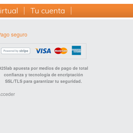
exportación de Plan Cameral
rtual
Tu cuenta
Gastos de envío [descargable]
Pago seguro
925lab apuesta por medios de pago de total
confianza y tecnología de encriptación
SSL/TLS para garantizar tu seguridad.
cceder