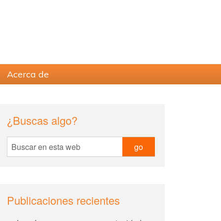
Acerca de
sidebar
Blog
¿Buscas algo?
Sidebar
Buscar
en
esta
web
Publicaciones recientes