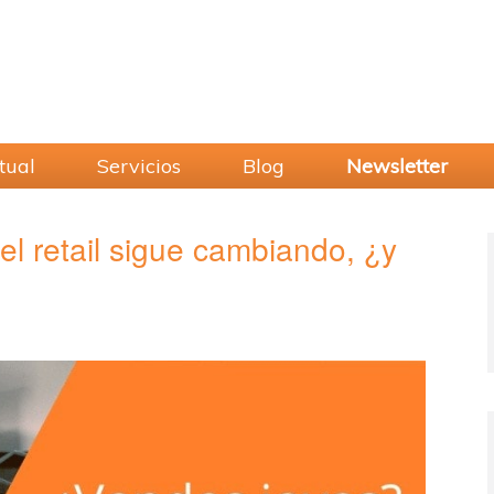
tual
Servicios
Blog
Newsletter
el retail sigue cambiando, ¿y