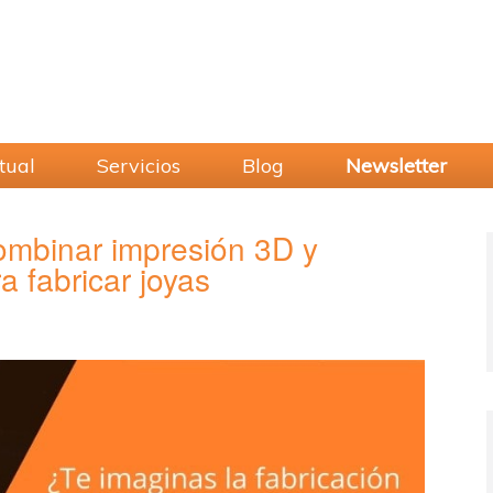
tual
Servicios
Blog
Newsletter
combinar impresión 3D y
a fabricar joyas