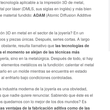
tecnología aplicable a la impresión 3D de metal,
etal por láser (DMLS, sus siglas en inglés) y más bien
e material fundido:
ADAM
(Atomic Diffusion Additive
ión 3D en metal en el sector de la joyería? En un
pos y piezas únicas. Después, series cortas. A largo
 obstante, resulta llamativo que
las tecnologías de
a el momento se alejan de las técnicas más
oyería, sino en la metalúrgica. Después de todo, si hay
 elementos metálicos es la fundición: calentar el metal
tarlo en un molde mientras se encuentra en estado
e al enfriarlo bajo condiciones controladas.
a industria moderna de la joyería es una obviedad,
las que nadie quiere renunciar. Sabiendo que éste es el
amos quedarnos con lo mejor de los dos mundos? Es
las ventajas de la fabricación aditiva como de las