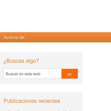
Acerca de
sidebar
Blog
¿Buscas algo?
Sidebar
Buscar
en
esta
web
Publicaciones recientes