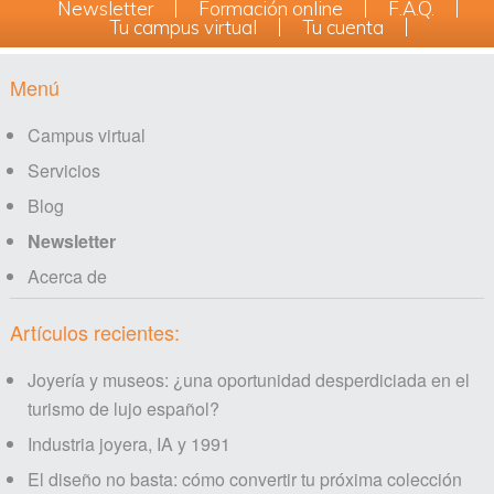
Newsletter
Formación online
F.A.Q.
Tu campus virtual
Tu cuenta
Footer
Menú
Campus virtual
Servicios
Blog
Newsletter
Acerca de
Artículos recientes:
Joyería y museos: ¿una oportunidad desperdiciada en el
turismo de lujo español?
Industria joyera, IA y 1991
El diseño no basta: cómo convertir tu próxima colección