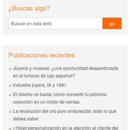
sidebar
Blog
¿Buscas algo?
Sidebar
Buscar
en
esta
web
Publicaciones recientes
Joyería y museos: ¿una oportunidad desperdiciada
en el turismo de lujo español?
Industria joyera, IA y 1991
El diseño no basta: cómo convertir tu próxima
colección en un motor de ventas
La revolución del oro puro endurecido: todo lo que
debes saber
¿Hiper-personalización en la atención al cliente del