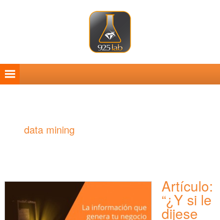
Saltar
Saltar
Saltar
Saltar
a
al
a
al
la
contenido
la
pie
navegación
principal
barra
de
principal
lateral
página
principal
data mining
Artículo:
“¿Y si le
dijese