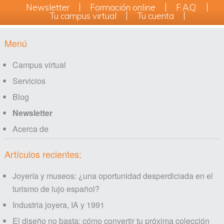
Newsletter
Formación online
F.A.Q.
Tu campus virtual
Tu cuenta
Footer
Menú
Campus virtual
Servicios
Blog
Newsletter
Acerca de
Artículos recientes:
Joyería y museos: ¿una oportunidad desperdiciada en el
turismo de lujo español?
Industria joyera, IA y 1991
El diseño no basta: cómo convertir tu próxima colección