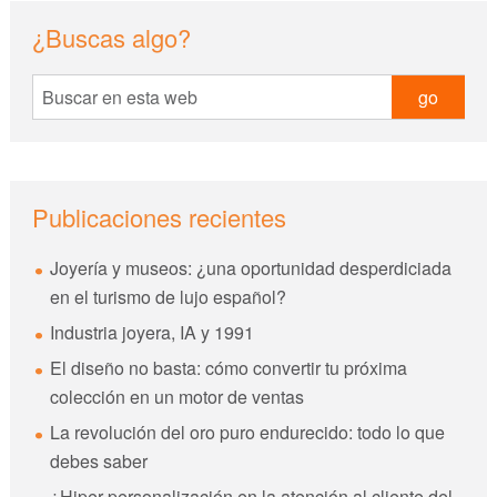
sidebar
Blog
¿Buscas algo?
Sidebar
Buscar
en
esta
web
Publicaciones recientes
Joyería y museos: ¿una oportunidad desperdiciada
en el turismo de lujo español?
Industria joyera, IA y 1991
El diseño no basta: cómo convertir tu próxima
colección en un motor de ventas
La revolución del oro puro endurecido: todo lo que
debes saber
¿Hiper-personalización en la atención al cliente del