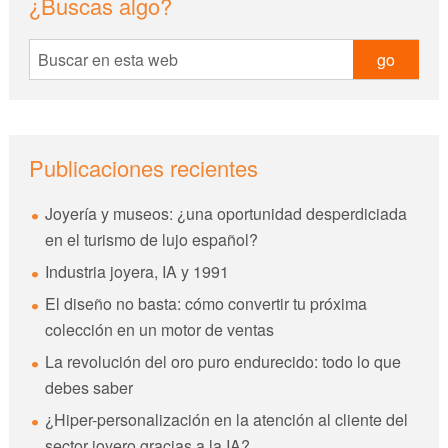
¿Buscas algo?
Sidebar
Buscar
en
esta
web
Publicaciones recientes
Joyería y museos: ¿una oportunidad desperdiciada
en el turismo de lujo español?
Industria joyera, IA y 1991
El diseño no basta: cómo convertir tu próxima
colección en un motor de ventas
La revolución del oro puro endurecido: todo lo que
debes saber
¿Hiper-personalización en la atención al cliente del
sector joyero gracias a la IA?