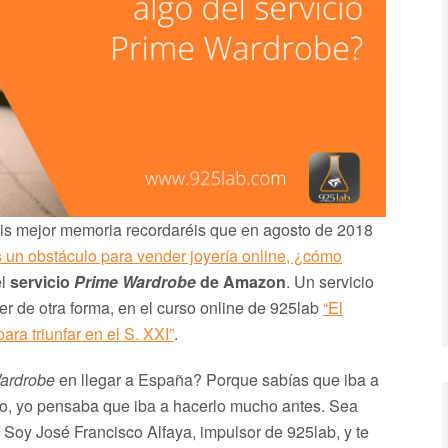
s mejor memoria recordaréis que en agosto de 2018
s un obstáculo para vender joyería online, ¿cómo
el
servicio
Prime Wardrobe
de Amazon
. Un servicio
r de otra forma, en el curso online de 925lab
“El
para triunfar en el S. XXI”
.
ardrobe
en llegar a España? Porque sabías que iba a
o, yo pensaba que iba a hacerlo mucho antes. Sea
. Soy José Francisco Alfaya, impulsor de 925lab, y te