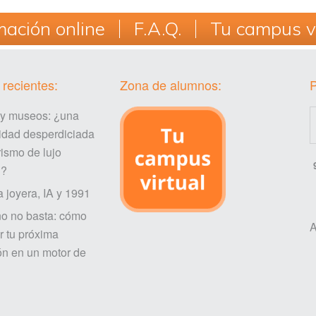
ación online
F.A.Q.
Tu campus vi
 recientes:
Zona de alumnos:
 y museos: ¿una
idad desperdiciada
rismo de lujo
l?
a joyera, IA y 1991
ño no basta: cómo
A
r tu próxima
ón en un motor de