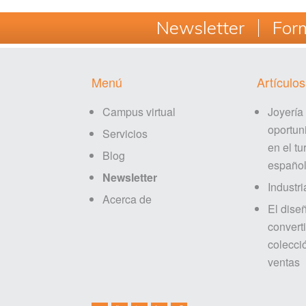
Newsletter
Form
Footer
Menú
Artículos
Campus virtual
Joyería
oportun
Servicios
en el tu
Blog
españo
Newsletter
Industri
Acerca de
El dise
converti
colecci
ventas