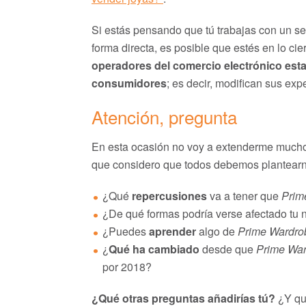
Si estás pensando que tú trabajas con un s
forma directa, es posible que estés en lo cie
operadores del comercio electrónico est
consumidores
; es decir, modifican sus exp
Atención, pregunta
En esta ocasión no voy a extenderme mucho
que considero que todos debemos plantear
¿Qué
repercusiones
va a tener que
Prim
¿De qué formas podría verse afectado tu n
¿Puedes
aprender
algo de
Prime Wardro
¿
Qué ha cambiado
desde que
Prime Wa
por 2018?
¿Qué otras preguntas añadirías tú?
¿Y qué