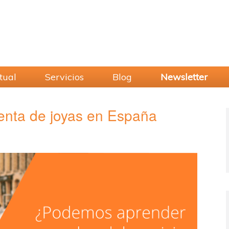
tual
Servicios
Blog
Newsletter
enta de joyas en España