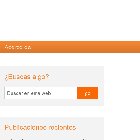
Acerca de
sidebar
Blog
¿Buscas algo?
Sidebar
Buscar
en
esta
web
Publicaciones recientes