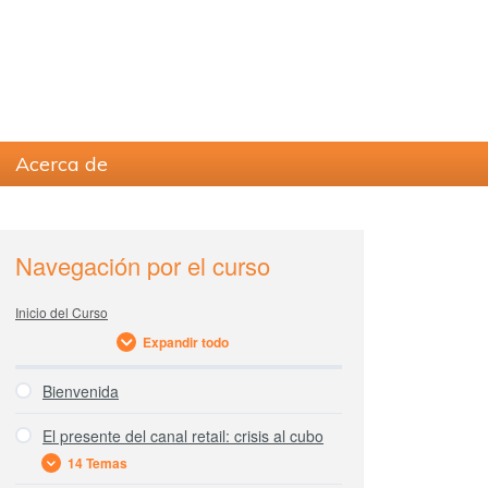
Acerca de
sidebar
Blog
Navegación por el curso
Sidebar
Inicio del Curso
Expandir todo
Bienvenida
El presente del canal retail: crisis al cubo
14 Temas