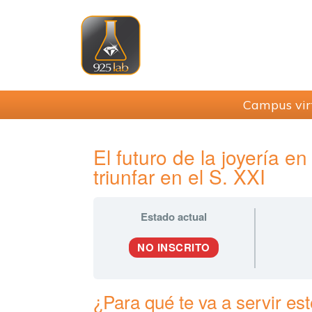
Saltar
Saltar
Saltar
Saltar
a
al
a
al
la
contenido
la
pie
navegación
principal
barra
de
principal
lateral
página
principal
Campus vir
El futuro de la joyería en
triunfar en el S. XXI
Estado actual
NO INSCRITO
¿Para qué te va a servir es