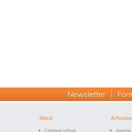
Newsletter
Form
Footer
Menú
Artículos
Campus virtual
Joyería