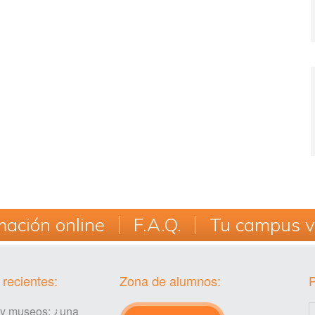
ación online
F.A.Q.
Tu campus vi
 recientes:
Zona de alumnos:
 y museos: ¿una