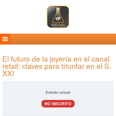
Saltar
Saltar
Saltar
Saltar
a
al
a
al
la
contenido
la
pie
navegación
principal
barra
de
principal
lateral
página
principal
El futuro de la joyería en el canal
retail: claves para triunfar en el S.
XXI
Estado actual
NO INSCRITO