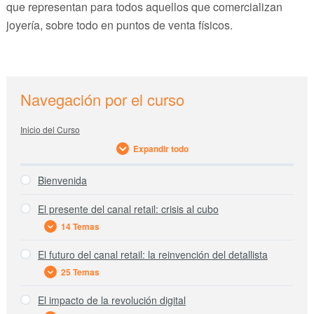
que representan para todos aquellos que comercializan
joyería, sobre todo en puntos de venta físicos.
sidebar
Blog
Navegación por el curso
Sidebar
Inicio del Curso
Expandir todo
Bienvenida
El presente del canal retail: crisis al cubo
14 Temas
El futuro del canal retail: la reinvención del detallista
¿Qué es el “retail”?
25 Temas
Crisis x Crisis x Crisis
El impacto de la revolución digital
Crisis económica
Los nuevos reyes del canal retail