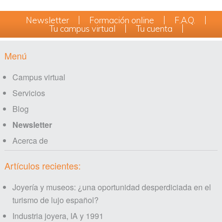
Newsletter
Formación online
F.A.Q.
Tu campus virtual
Tu cuenta
Footer
Menú
Campus virtual
Servicios
Blog
Newsletter
Acerca de
Artículos recientes:
Joyería y museos: ¿una oportunidad desperdiciada en el
turismo de lujo español?
Industria joyera, IA y 1991