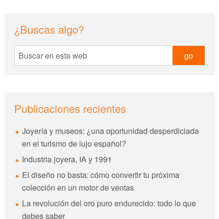
sidebar
Blog
¿Buscas algo?
Sidebar
Buscar
en
esta
web
Publicaciones recientes
Joyería y museos: ¿una oportunidad desperdiciada
en el turismo de lujo español?
Industria joyera, IA y 1991
El diseño no basta: cómo convertir tu próxima
colección en un motor de ventas
La revolución del oro puro endurecido: todo lo que
debes saber