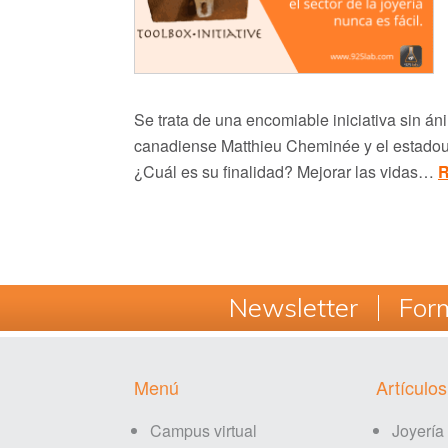
Se trata de una encomiable iniciativa sin án
canadiense Matthieu Cheminée y el estadou
¿Cuál es su finalidad? Mejorar las vidas…
R
Newsletter
Form
Footer
Menú
Artículos
Campus virtual
Joyería