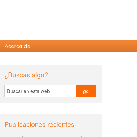
Acerca de
sidebar
Blog
¿Buscas algo?
Sidebar
Buscar
en
esta
web
Publicaciones recientes