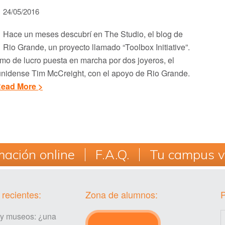
24/05/2016
Hace un meses descubrí en The Studio, el blog de
Rio Grande, un proyecto llamado “Toolbox Initiative”.
imo de lucro puesta en marcha por dos joyeros, el
nidense Tim McCreight, con el apoyo de Rio Grande.
ead More >
ación online
F.A.Q.
Tu campus vi
 recientes:
Zona de alumnos:
 y museos: ¿una