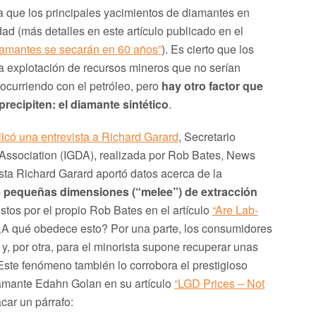
ta que los principales yacimientos de diamantes en
d (más detalles en este artículo publicado en el
iamantes se secarán en 60 años”
). Es cierto que los
a explotación de recursos mineros que no serían
 ocurriendo con el petróleo, pero
hay otro factor que
recipiten: el diamante sintético
.
licó una entrevista a Richard Garard
, Secretario
Association (IGDA), realizada por Rob Bates, News
ista Richard Garard aportó datos acerca de la
de pequeñas dimensiones (“melee”) de extracción
tos por el propio Rob Bates en el artículo
“Are Lab-
¿A qué obedece esto? Por una parte, los consumidores
y, por otra, para el minorista supone recuperar unas
ste fenómeno también lo corrobora el prestigioso
iamante Edahn Golan en su artículo
“LGD Prices – Not
acar un párrafo: