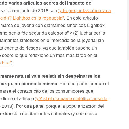
ado varios artículos acerca del impacto del
e salida en junio de 2018 con
“¿Te preguntas cómo va a
ción? Lightbox es la respuesta”
. En este artículo
marca de joyería con diamantes sintéticos Lightbox
como gema “de segunda categoría” y (2) luchar por la
iamantes sintéticos en el mercado de la joyería; sin
tá exento de riesgos, ya que también supone un
o sobre lo que reflexioné un mes más tarde en el
ndora”
).
ante natural va a resistir sin despeinarse los
mbargo, no pienso lo mismo
. Por una parte, porque el
ganarse el corazoncito de los consumidores que
diqué el artículo
“¿Y si el diamante sintético fuese la
2018). Por otra parte, porque la popularización del
 extracción de diamantes naturales (y sobre esto