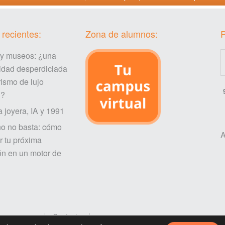
 recientes:
Zona de alumnos:
 y museos: ¿una
idad desperdiciada
rismo de lujo
l?
a joyera, IA y 1991
ño no basta: cómo
A
r tu próxima
ón en un motor de
mo comprar
Contacto