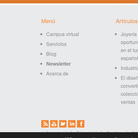
Footer
Menú
Artículos
Campus virtual
Joyería
oportun
Servicios
en el tu
Blog
españo
Newsletter
Industri
Acerca de
El dise
converti
colecci
ventas
Aviso legal
Privacidad
Cookies
Có