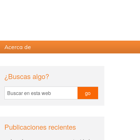
Acerca de
sidebar
Blog
¿Buscas algo?
Sidebar
Buscar
en
esta
web
Publicaciones recientes