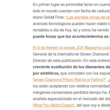
En primer lugar es primordial tener en cuen
todo el mundo cuentan con fecha de caducida
diario Gold&Time:
“Las grandes minas de d
avances tecnológicos pueden hacer viable l
rentables a día de hoy, tal y como ha venido
puede forzar que los acontecimientos se p
El 8 de febrero la revista JCK Magazine pub
General de la International Grown Diamond 
Director de esta publicación. En esta entrev
creciente sustitución de los diamantes 
por sintéticos,
que coinciden con los expues
Grown Diamond Prices Rising or Falling?”
. 
los están aceptando con relativa normalidad 
márgenes comerciales perdidos tiempo ha. E
analista especializado en el mercado del d
What You Might Expect”
, del que voy a dest