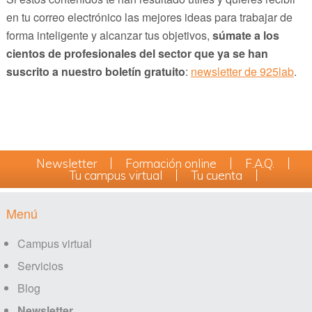
en tu correo electrónico las mejores ideas para trabajar de
forma inteligente y alcanzar tus objetivos,
súmate a los
cientos de profesionales del sector que ya se han
suscrito a nuestro boletín gratuito
:
newsletter de 925lab
.
sidebar
Newsletter
Formación online
F.A.Q.
Tu campus virtual
Tu cuenta
Footer
Menú
Campus virtual
Servicios
Blog
Newsletter