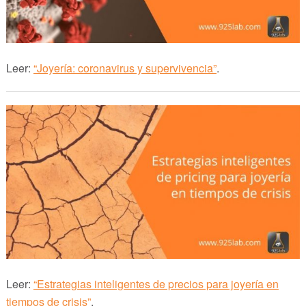
Leer:
“Joyería: coronavirus y supervivencia”
.
Leer:
“Estrategias inteligentes de precios para joyería en
tiempos de crisis”
.