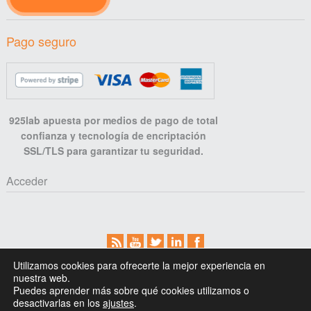
Pago seguro
925lab apuesta por medios de pago de total
confianza y tecnología de encriptación
SSL/TLS para garantizar tu seguridad.
Acceder
Aviso legal
Privacidad
Cookies
Cómo comprar
Utilizamos cookies para ofrecerte la mejor experiencia en
Contacto
nuestra web.
Puedes aprender más sobre qué cookies utilizamos o
Diseño web por 925lab.
desactivarlas en los
ajustes
.