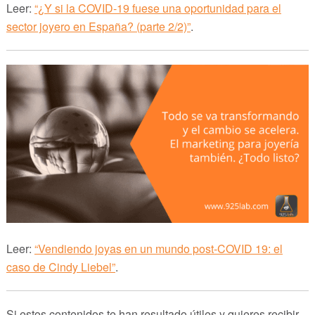
Leer:
“¿Y si la COVID-19 fuese una oportunidad para el
sector joyero en España? (parte 2/2)”
.
Leer:
“Vendiendo joyas en un mundo post-COVID 19: el
caso de Cindy Liebel”
.
Si estos contenidos te han resultado útiles y quieres recibir