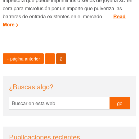
impresora que puede imprimir tus diseños de joyería 3D en
cera para microfusión por un importe que pulveriza las
barreras de entrada existentes en el mercado……
Read
More >
Ir
Página
Página
«
página anterior
1
2
a
la
sidebar
Blog
¿Buscas algo?
Sidebar
Buscar
en
esta
web
Publicaciones recientes